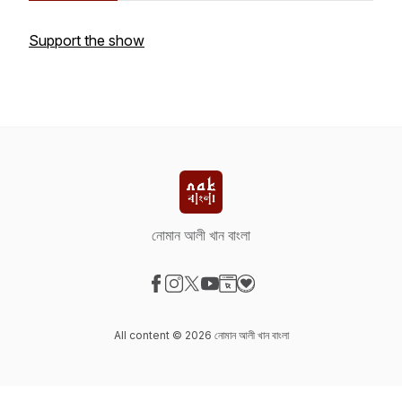
Support the show
নোমান আলী খান বাংলা
Visit our Facebook page
Visit our Instagram page
Visit our X-com page
Visit our YouTube page
Visit our Website page
Visit our Donation page
All content © 2026 নোমান আলী খান বাংলা