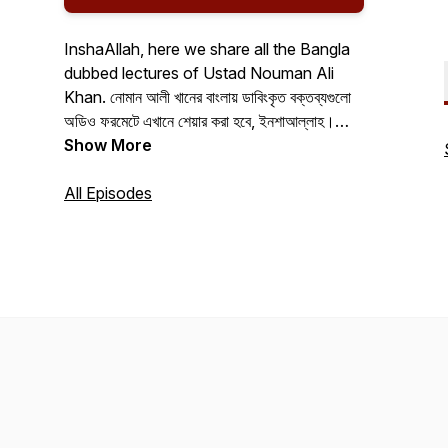
InshaAllah, here we share all the Bangla
dubbed lectures of Ustad Nouman Ali
Khan. নোমান আলী খানের বাংলায় ডাবিংকৃত বক্তব্যগুলো
অডিও ফরমেটে এখানে শেয়ার করা হবে, ইনশাআল্লাহ।
#"নোমান আলী খান বাংলা অডিও" #"নোমান আলী খান
Show More
বাংলা mp3"
All Episodes