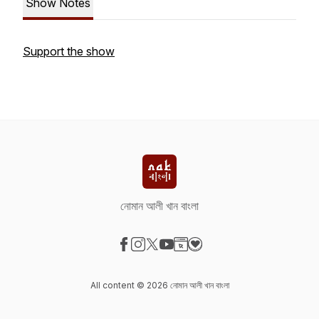
Show Notes
Support the show
নোমান আলী খান বাংলা
Visit our Facebook page
Visit our Instagram page
Visit our X-com page
Visit our YouTube page
Visit our Website page
Visit our Donation page
All content © 2026 নোমান আলী খান বাংলা