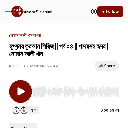
+ Follow
নোমান আলী খান বাংলা
নোমান আলী খান বাংলা
মুগ্ধময় কুরআন সিরিজ || পর্ব ০৪ || পাথরসম হৃদয় ||
নোমান আলী খান
Share
March 03, 2026
•
NAKBANGLA
Use Left/Right to seek, Home/End to jump to st
0:00
|
58:41