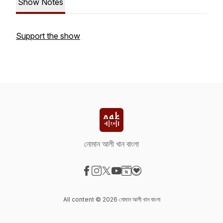
Show Notes
Support the show
নোমান আলী খান বাংলা
Visit our Facebook page
Visit our Instagram page
Visit our X-com page
Visit our YouTube page
Visit our Website page
Visit our Donation page
All content © 2026 নোমান আলী খান বাংলা