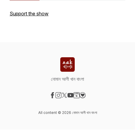
Support the show
নোমান আলী খান বাংলা
Visit our Facebook page
Visit our Instagram page
Visit our X-com page
Visit our YouTube page
Visit our Website page
Visit our Donation page
All content © 2026 নোমান আলী খান বাংলা