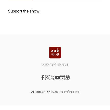
Support the show
নোমান আলী খান বাংলা
Visit our Facebook page
Visit our Instagram page
Visit our X-com page
Visit our YouTube page
Visit our Website page
Visit our Donation page
All content © 2026 নোমান আলী খান বাংলা